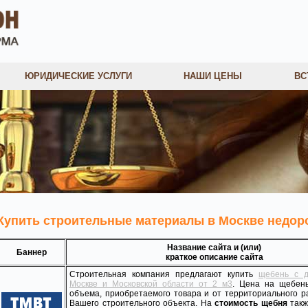
ЮРИДИЧЕСКИЕ УСЛУГИ
НАШИ ЦЕНЫ
ВС
Купить строительные материалы в Москве недор
Название сайта и (или)
Баннер
краткое описание сайта
Строительная компания предлагают купить
щебень с д
Москве и Московской области от 2 м3
. Цена на щебень
объема, приобретаемого товара и от территориального 
Вашего строительного объекта. На
стоимость щебня
такж