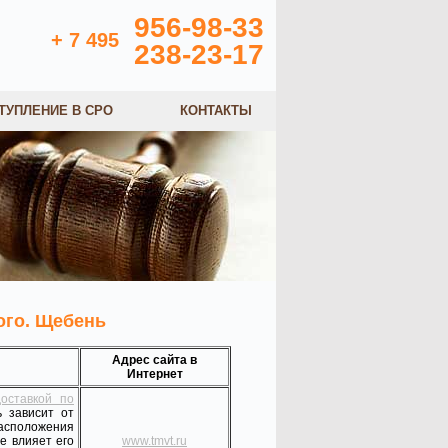
956-98-33
+ 7 495
238-23-17
ТУПЛЕНИЕ В СРО
КОНТАКТЫ
ого. Щебень
Адрес сайта в
Интернет
оставкой по
 зависит от
расположения
е влияет его
www.tmvt.ru