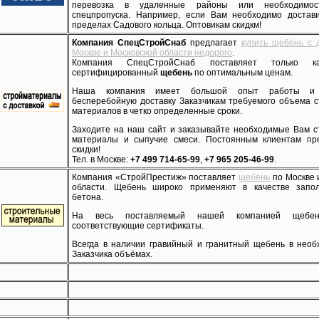
перевозка в удаленные районы или необходимос
спецпропуска. Например, если Вам необходимо достав
пределах Садового кольца. Оптовикам скидкм!
Компания СпецСтройСнаб
предлагает
купить щебень с 
Москве и Московской области недорого
.
Компания СпецСтройСнаб поставляет только кач
сертифицированный
щебень
по оптимальным ценам.
Наша компания имеет большой опыт работы и 
бесперебойную доставку Заказчикам требуемого объема 
материалов в четко определенные сроки.
Заходите на наш сайт и заказывайте необходимые Вам 
материалы и сыпучие смеси. Постоянным клиентам пр
скидки!
Тел. в Москве:
+7 499 714-65-99
,
+7 965 205-46-99
.
Компания «СтройПрестиж» поставляет
щебень
по Москве 
области. Щебень широко применяют в качестве запо
бетона.
На весь поставляемый нашей компанией щебен
соответствующие сертификаты.
Всегда в наличии гравийный и гранитный щебень в нео
Заказчика объёмах.