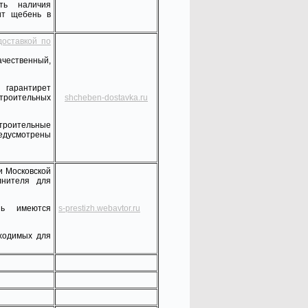
ть наличия
ит щебень в
доставкой по
ественный,
гарантирет
строительных
shcheben-dostavka.ru
строительные
едусмотрены
и Московской
лнителя для
ь имеются
s-prestizh.webavtor.ru
бходимых для