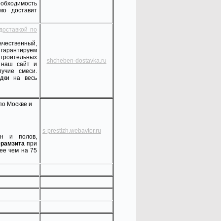
еобходимость
мо доставит
 доставкой по
ественный,
 гарантируем
строительных
shcheben-dostavka.ru
 наш сайт и
учие смеси.
дки на весь
по Москве и
s-prestizh.webavtor.ru
н и полов,
ерамзита
при
ее чем на 75