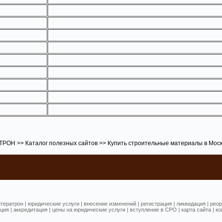
АТРОН
>>
Каталог полезных сайтов
>>
Купить строительные материалы в Моск
тератрон
|
юридические услуги
|
внесение изменений
|
регистрация
|
ликвидация
|
реор
ция
|
аккредитация
|
цены на юридические услуги
|
вступление в СРО
|
карта сайта
|
ко