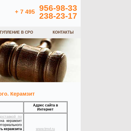
956-98-33
+ 7 495
238-23-17
ТУПЛЕНИЕ В СРО
КОНТАКТЫ
го. Керамзит
Адрес сайта в
Интернет
доставкой по
 на керамзит
иториального
ть керамзита
www.tmvt.ru