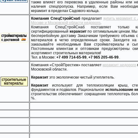
также влияет его перевозка в удаленные районы или н
наличия спецпропуска. Например, если Вам необходи
керамзит в пределах Садового кольца.
Компания СпецСтройСнаб
предлагает
купить керамзит с
Москве и Московской области недорого
.
Компания СпецСтройСнаб поставляет только кач
сертифицированный
керамзит
по оптимальным ценам. Мы
бесперебойную доставку Заказчикам требуемого объема 
материалов в четко определенные сроки. Заходите на
заказывайте необходимые Вам стройматериалы и сып
Постоянным клиентам и оптовикам предусмотрены ски
асортимент строительных материалов!
Тел. в Москве:
+7 499 714-65-99
,
+7 965 205-46-99
.
Компания «СтройПрестиж» поставляет
керамзит недорого
Московской области.
Керамзит
это экологически чистый утеплитель.
Керамзит
используют для теплоизоляции крыш, сте
фундаментов и подвалов. Рациональное
использование к
строительстве обеспечивает сокращение теплопотерь бол
%.